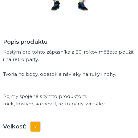
MASKY
Horor masky
Detské masky
Škrabošky
Gumové masky
ĎALŠIE KATEGÓRIE
Popis produktu
PAROCHNE
Afro parochne
Kostým pre tohto zápasníka z 80. rokov môžete použiť
Dámske parochne
i na retro párty.
Pánske parochne
Fúziky a brady
Spreje na vlasy
ĎALŠIE KATEGÓRIE
Tvoria ho body, opasok a návleky na ruky i nohy.
PÁRTY A NARODENINOVÁ VÝZDOBA A DOPLNKY
Párty dekorácie a vychytávky
Pojmy spojené s týmto produktom:
Balóniky, hélium, sviečky
rock, kostým, karneval, retro párty, wrestler
DARČEKY
Hry - spoločenské aj intímne
Veľkosť:
M
Sexy a šteklivé pre mužov
Sexy a šteklivé pre ženy