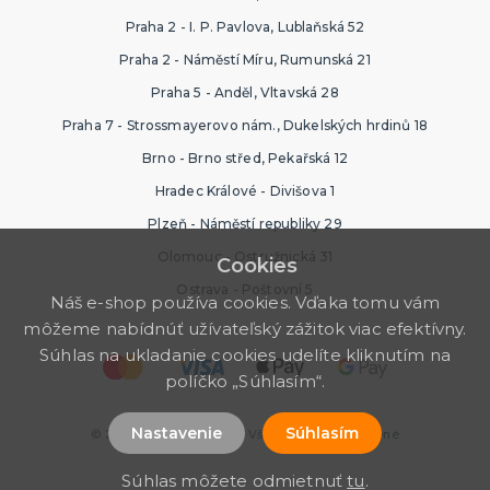
Praha 2 - I. P. Pavlova, Lublaňská 52
Praha 2 - Náměstí Míru, Rumunská 21
Praha 5 - Anděl, Vltavská 28
Praha 7 - Strossmayerovo nám., Dukelských hrdinů 18
Brno - Brno střed, Pekařská 12
Hradec Králové - Divišova 1
Plzeň - Náměstí republiky 29
Olomouc - Ostružnická 31
Cookies
Ostrava - Poštovní 5
Náš e-shop používa cookies. Vďaka tomu vám
môžeme nabídnúť užívateľský zážitok viac efektívny.
Súhlas na ukladanie cookies udelíte kliknutím na
políčko „Súhlasím“.
Nastavenie
Súhlasím
© 2026 Halloween Store. Všetky práva vyhradené
Súhlas môžete odmietnuť
tu
.