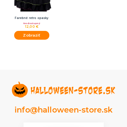
Farebné retro opasky
Nedostupný
12,00 €
Zobraziť
info@halloween-store.sk