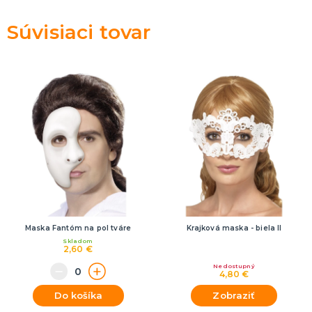
Súvisiaci tovar
Maska Fantóm na pol tváre
Krajková maska - biela II
Skladom
2,60 €
Nedostupný
4,80 €
Do košíka
Zobraziť