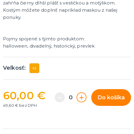
zahŕňa čierny dlhší plášť s vestičkou a motýlikom.
Rozlúčka so slobodou
ĎALŠIE KATEGÓRIE
Kostým môžete doplniť napríklad maskou z našej
ponuky.
VOLOVINY A ŽARTÍKY
Kanadské žartíky
Smrady
Pojmy spojené s týmto produktom:
Falošné úrazy
halloween, divadelný, historický, prevlek
Zvieratká
ĎALŠIE KATEGÓRIE
Veľkosť:
M
60,00 €
Do košíka
49,60 € bez DPH