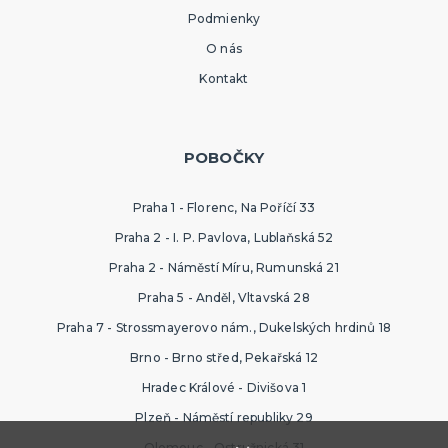
Podmienky
O nás
Kontakt
POBOČKY
Praha 1 - Florenc, Na Poříčí 33
Praha 2 - I. P. Pavlova, Lublaňská 52
Praha 2 - Náměstí Míru, Rumunská 21
Praha 5 - Anděl, Vltavská 28
Praha 7 - Strossmayerovo nám., Dukelských hrdinů 18
Brno - Brno střed, Pekařská 12
Hradec Králové - Divišova 1
Plzeň - Náměstí republiky 29
Olomouc - Ostružnická 31