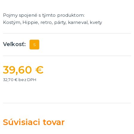
Rozlúčka so slobodou
ĎALŠIE KATEGÓRIE
Pojmy spojené s týmto produktom:
VOLOVINY A ŽARTÍKY
Kostým, Hippie, retro, párty, karneval, kvety
Kanadské žartíky
Smrady
Falošné úrazy
Veľkosť:
S
Zvieratká
ĎALŠIE KATEGÓRIE
39,60 €
32,70 € bez DPH
Súvisiaci tovar