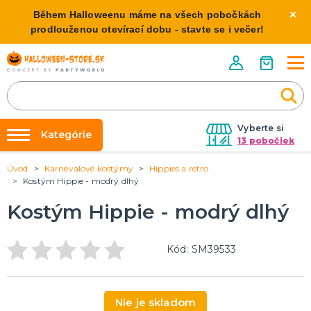
Během Halloweenu máme na všech pobočkách
prodlouženou otevírací dobu - stavte se i večer!
Vyberte si
Kategórie
13 pobočiek
Úvod
Karnevalové kostýmy
Hippies a retro
Požičovňa kostýmov
HALLOWEENSKE KOSTÝMY
Kostým Hippie - modrý dlhý
Dámske Halloween kostýmy
Výzdoba na kľúč
Kostým Hippie - modrý dlhý
Pánske Halloween kostýmy
Nafukovanie balónikov
Detské Halloween kostýmy
Rozvoz
Kód: SM39533
HALLOWEENSKE DEKORÁCIE
O nás
Závesné dekorácie
Kontakt
Samostatne stojaci
Nie je skladom
Doplnky ku kostýmu