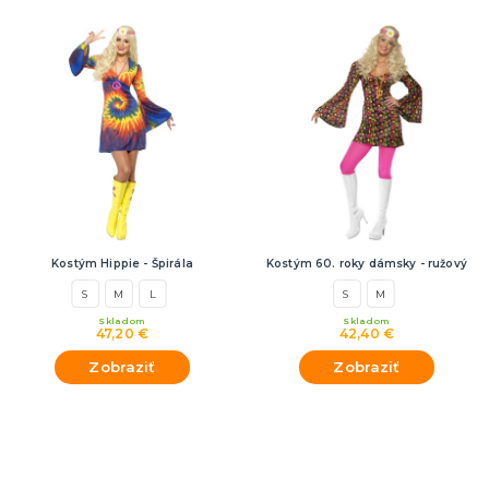
Kostým Hippie - Špirála
Kostým 60. roky dámsky - ružový
S
M
L
S
M
Skladom
Skladom
47,20 €
42,40 €
Zobraziť
Zobraziť