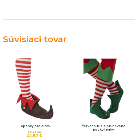
Rozlúčka so slobodou
ĎALŠIE KATEGÓRIE
VOLOVINY A ŽARTÍKY
Kanadské žartíky
Smrady
Súvisiaci tovar
Falošné úrazy
Zvieratká
ĎALŠIE KATEGÓRIE
Topánky pre elfov
Červeno-biele pruhované
podkolienky
Skladom
22,80 €