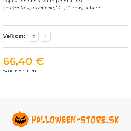
Pojmy spojené s týmto produktom:
Rozlúčka so slobodou
ĎALŠIE KATEGÓRIE
kostým šaty, prohibície, 20. ,30. roky, kabaret
VOLOVINY A ŽARTÍKY
Kanadské žartíky
Smrady
Veľkosť:
S
M
Falošné úrazy
Zvieratká
ĎALŠIE KATEGÓRIE
66,40 €
54,80 € bez DPH