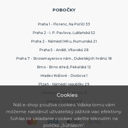
POBOČKY
Praha 1 - Florenc, Na Poříčí 33
Praha 2 - I. P. Pavlova, Lublaňská 52
Praha 2 - Náměstí Míru, Rumunská 21
Praha 5 - Anděl, Vltavská 28
Praha 7 - Strossmayerovo nám., Dukelských hrdinů 18
Brno - Brno střed, Pekařská 12
Hradec Králové - Divišova 1
Plzeň - Náměstí republiky 29
Olomouc - Ostružnická 31
Cookies
Ostrava - Poštovní 5
Náš e-shop používa cookies. Vďaka tomu vám
môžeme nabídnúť užívateľský zážitok viac efektívny.
Súhlas na ukladanie cookies udelíte kliknutím na
políčko „Súhlasím“.