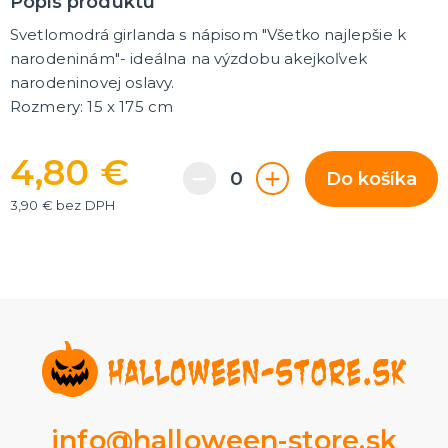
Popis produktu
Rozlúčka so slobodou
ĎALŠIE KATEGÓRIE
Svetlomodrá girlanda s nápisom "Všetko najlepšie k
narodeninám"- ideálna na výzdobu akejkoľvek
VOLOVINY A ŽARTÍKY
narodeninovej oslavy.
Kanadské žartíky
Rozmery: 15 x 175 cm
Smrady
Falošné úrazy
Zvieratká
ĎALŠIE KATEGÓRIE
4,80 €
Do košíka
3,90 € bez DPH
info@halloween-store.sk