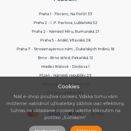
Praha 1 - Florenc, Na Poříčí 33
Praha 2 - I. P. Pavlova, Lublaňská 52
Praha 2 - Náměstí Míru, Rumunská 21
Praha 5 - Anděl, Vltavská 28
Praha 7 - Strossmayerovo nám., Dukelských hrdinů 18
Brno - Brno střed, Pekařská 12
Hradec Králové - Divišova 1
Plzeň - Náměstí republiky 29
Olomouc - Ostružnická 31
Cookies
Ostrava - Poštovní 5
Náš e-shop používa cookies. Vďaka tomu vám
môžeme nabídnúť užívateľský zážitok viac efektívny.
Súhlas na ukladanie cookies udelíte kliknutím na
políčko „Súhlasím“.