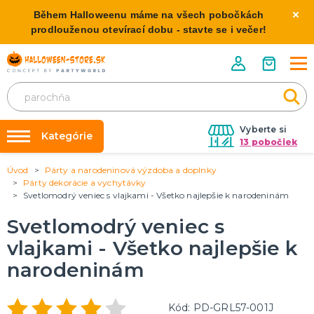
Během Halloweenu máme na všech pobočkách
prodlouženou otevírací dobu - stavte se i večer!
Vyberte si
Kategórie
13 pobočiek
Úvod
Párty a narodeninová výzdoba a doplnky
Požičovňa kostýmov
HALLOWEENSKE KOSTÝMY
Párty dekorácie a vychytávky
Dámske Halloween kostýmy
Svetlomodrý veniec s vlajkami - Všetko najlepšie k narodeninám
Výzdoba na kľúč
Pánske Halloween kostýmy
Nafukovanie balónikov
Svetlomodrý veniec s
Detské Halloween kostýmy
Rozvoz
vlajkami - Všetko najlepšie k
HALLOWEENSKE DEKORÁCIE
narodeninám
O nás
Závesné dekorácie
Kontakt
Samostatne stojaci
Kód: PD-GRL57-001J
Doplnky ku kostýmu