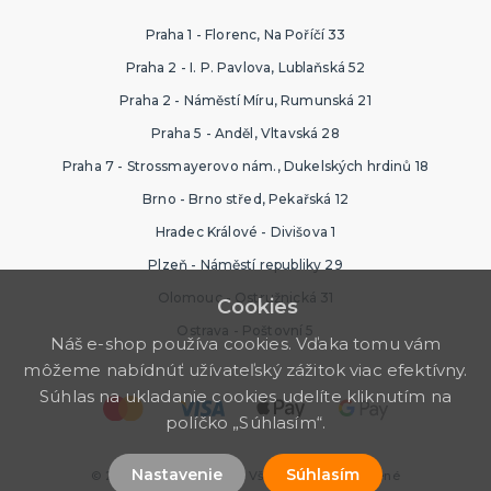
Praha 1 - Florenc, Na Poříčí 33
Praha 2 - I. P. Pavlova, Lublaňská 52
Praha 2 - Náměstí Míru, Rumunská 21
Praha 5 - Anděl, Vltavská 28
Praha 7 - Strossmayerovo nám., Dukelských hrdinů 18
Brno - Brno střed, Pekařská 12
Hradec Králové - Divišova 1
Plzeň - Náměstí republiky 29
Olomouc - Ostružnická 31
Cookies
Ostrava - Poštovní 5
Náš e-shop používa cookies. Vďaka tomu vám
môžeme nabídnúť užívateľský zážitok viac efektívny.
Súhlas na ukladanie cookies udelíte kliknutím na
políčko „Súhlasím“.
Nastavenie
Súhlasím
© 2026 Halloween Store. Všetky práva vyhradené