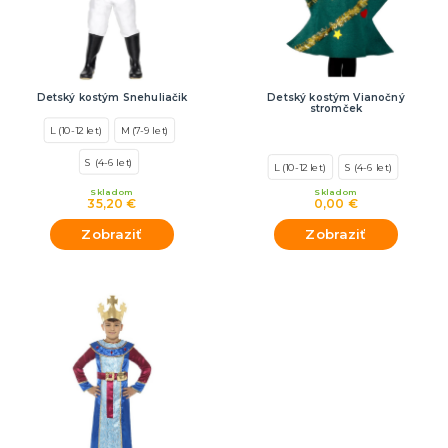
Detský kostým Snehuliačik
Detský kostým Vianočný
stromček
L (10-12 let)
M (7-9 let)
S (4-6 let)
L (10-12 let)
S (4-6 let)
Skladom
Skladom
35,20 €
0,00 €
Zobraziť
Zobraziť