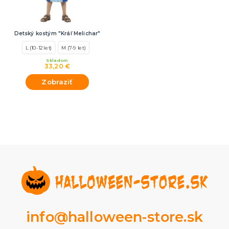
Detský kostým "Kráľ Melichar"
L (10-12 let)
M (7-9 let)
Skladom
33,20 €
Zobraziť
info@halloween-store.sk