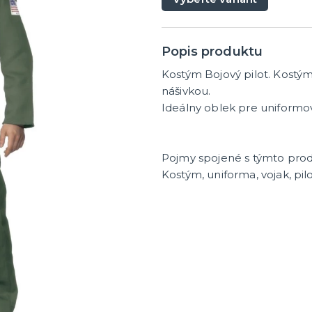
masky
Dámske parochne
ky
Pánske parochne
ategórie
ďalšie kategórie
 masky
Fúziky a brady
Spreje na vlasy
Popis produktu
Kostým Bojový pilot. Kostým
y a žartíky
nášivkou.
Ideálny oblek pre uniformov
é žartíky
úrazy
Pojmy spojené s týmto pro
ategórie
á
Kostým, uniforma, vojak, pilo