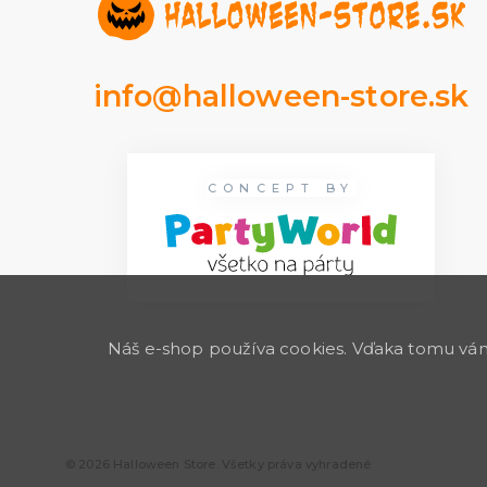
info@halloween-store.sk
CONCEPT BY
Náš e-shop používa cookies. Vďaka tomu vám 
© 2026 Halloween Store. Všetky práva vyhradené