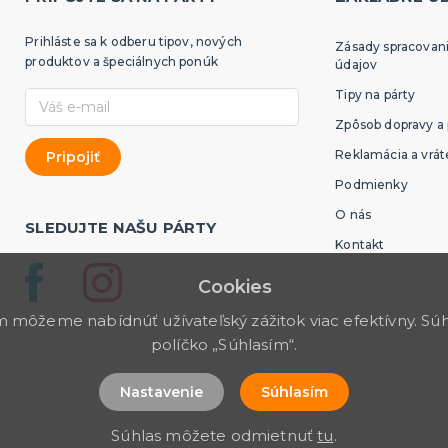
Prihláste sa k odberu tipov, nových
Zásady spracovan
produktov a špeciálnych ponúk
údajov
Tipy na párty
Zpôsob dopravy a 
Reklamácia a vrát
Podmienky
O nás
SLEDUJTE NAŠU PÁRTY
Kontakt
Cookies
môžeme nabídnúť užívateľský zážitok viac efektívny. Súhl
políčko „Súhlasím“.
Nastavenie
Súhlasím
Súhlas môžete odmietnuť
tu
.