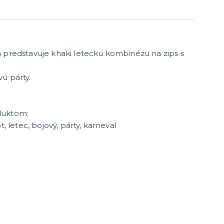
Párty dekorácie a vychytávky
Balóniky, hélium, sviečky
 predstavuje khaki leteckú kombinézu na zips s
ú párty.
duktom:
t, letec, bojový, párty, karneval