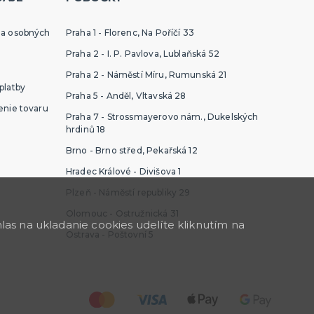
ia osobných
Praha 1 - Florenc, Na Poříčí 33
Praha 2 - I. P. Pavlova, Lublaňská 52
Praha 2 - Náměstí Míru, Rumunská 21
platby
Praha 5 - Anděl, Vltavská 28
enie tovaru
Praha 7 - Strossmayerovo nám., Dukelských
hrdinů 18
Brno - Brno střed, Pekařská 12
Hradec Králové - Divišova 1
Plzeň - Náměstí republiky 29
Olomouc - Ostružnická 31
as na ukladanie cookies udelíte kliknutím na
Ostrava - Poštovní 5