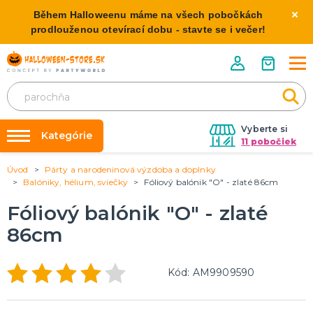
Během Halloweenu máme na všech pobočkách
prodlouženou otevírací dobu - stavte se i večer!
Vyberte si
Kategórie
11 pobočiek
Úvod
Párty a narodeninová výzdoba a doplnky
Požičovňa kostýmov
HALLOWEENSKE KOSTÝMY
Balóniky, hélium, sviečky
Fóliový balónik "O" - zlaté 86cm
Dámske Halloween kostýmy
Výzdoba na kľúč
Fóliový balónik "O" - zlaté
Pánske Halloween kostýmy
Nafukovanie balónikov
Detské Halloween kostýmy
86cm
Rozvoz
HALLOWEENSKE DEKORÁCIE
O nás
Kód: AM9909590
Závesné dekorácie
Kontakt
Samostatne stojaci
Doplnky ku kostýmu