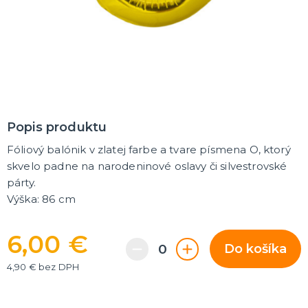
MASKY
Horor masky
Detské masky
Škrabošky
Gumové masky
ĎALŠIE KATEGÓRIE
PAROCHNE
Afro parochne
Popis produktu
Dámske parochne
Pánske parochne
Fóliový balónik v zlatej farbe a tvare písmena O, ktorý
Fúziky a brady
Spreje na vlasy
ĎALŠIE KATEGÓRIE
skvelo padne na narodeninové oslavy či silvestrovské
párty.
PÁRTY A NARODENINOVÁ VÝZDOBA A DOPLNKY
Výška: 86 cm
Párty dekorácie a vychytávky
Balóniky, hélium, sviečky
6,00 €
Do košíka
DARČEKY
4,90 € bez DPH
Hry - spoločenské aj intímne
Sexy a šteklivé pre mužov
Sexy a šteklivé pre ženy