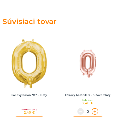
Rozlúčka so slobodou
ĎALŠIE KATEGÓRIE
VOLOVINY A ŽARTÍKY
Súvisiaci tovar
Kanadské žartíky
Smrady
Falošné úrazy
Zvieratká
ĎALŠIE KATEGÓRIE
Fóliový balón "O" - Zlatý
Fóliový balónik O - ružovo zlatý
Skladom
2,40 €
Nedostupný
2,40 €