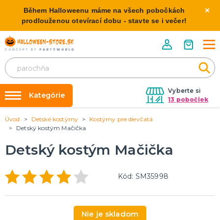
Během Halloweenu máme na všech pobočkách
prodlouženou otevírací dobu - stavte se i večer!
Vyberte si
Kategórie
13 pobočiek
Úvod
Detské kostýmy
Kostýmy pre dievčatá
Požičovňa kostýmov
HALLOWEENSKE KOSTÝMY
Detský kostým Mačička
Dámske Halloween kostýmy
Výzdoba na kľúč
Detský kostým Mačička
Pánske Halloween kostýmy
Nafukovanie balónikov
Detské Halloween kostýmy
Rozvoz
Kód: SM35998
HALLOWEENSKE DEKORÁCIE
O nás
Závesné dekorácie
Kontakt
Samostatne stojaci
Nie je skladom
Doplnky ku kostýmu