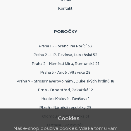
Kontakt
POBOČKY
Praha 1 - Florenc, Na Poříčí 33
Praha 2 - I. P. Pavlova, Lublaňská 52
Praha 2 - Náměstí Míru, Rumunská 21
Praha 5 - Anděl, Vltavská 28
Praha 7 - Strossmayerovo nám., Dukelských hrdinů 18
Brno - Brno střed, Pekařská 12
Hradec Králové - Divišova 1
Plzeň - Náměstí republiky 29
Olomouc - Ostružnická 31
Cookies
Ostrava - Poštovní 5
Náš e-shop používa cookies. Vďaka tomu vám