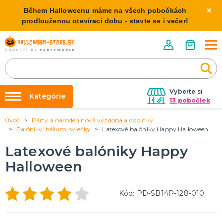
Během Halloweenu máme na všech pobočkách
prodlouženou otevírací dobu - stavte se i večer!
Vyberte si
Kategórie
13 pobočiek
Úvod
Párty a narodeninová výzdoba a doplnky
Požičovňa kostýmov
HALLOWEENSKE KOSTÝMY
Balóniky, hélium, sviečky
Latexové balóniky Happy Halloween
Dámske Halloween kostýmy
Výzdoba na kľúč
Latexové balóniky Happy
Pánske Halloween kostýmy
Nafukovanie balónikov
Detské Halloween kostýmy
Halloween
Rozvoz
HALLOWEENSKE DEKORÁCIE
O nás
Kód: PD-SB14P-128-010
Závesné dekorácie
Kontakt
Samostatne stojaci
Doplnky ku kostýmu