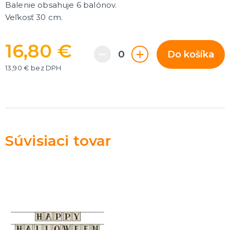
Balenie obsahuje 6 balónov.
Rozlúčka so slobodou
ĎALŠIE KATEGÓRIE
Veľkosť 30 cm.
VOLOVINY A ŽARTÍKY
16,80 €
Kanadské žartíky
Do košíka
Smrady
Falošné úrazy
13,90 € bez DPH
Zvieratká
ĎALŠIE KATEGÓRIE
Súvisiaci tovar