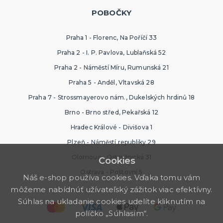
POBOČKY
Praha 1 - Florenc, Na Poříčí 33
Praha 2 - I. P. Pavlova, Lublaňská 52
Praha 2 - Náměstí Míru, Rumunská 21
Praha 5 - Anděl, Vltavská 28
Praha 7 - Strossmayerovo nám., Dukelských hrdinů 18
Brno - Brno střed, Pekařská 12
Hradec Králové - Divišova 1
Plzeň - Náměstí republiky 29
Olomouc - Ostružnická 31
Cookies
Ostrava - Poštovní 5
Náš e-shop používa cookies. Vďaka tomu vám
môžeme nabídnúť užívateľský zážitok viac efektívny.
Súhlas na ukladanie cookies udelíte kliknutím na
políčko „Súhlasím“.