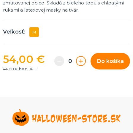
zmutovanej opice. Skladá z bieleho topu s chlpatými
Rozlúčka so slobodou
ĎALŠIE KATEGÓRIE
rukami a latexovej masky na tvár.
VOLOVINY A ŽARTÍKY
Kanadské žartíky
Veľkosť:
M
Smrady
Falošné úrazy
Zvieratká
ĎALŠIE KATEGÓRIE
54,00 €
Do košíka
44,60 € bez DPH