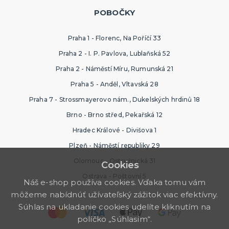
POBOČKY
Praha 1 - Florenc, Na Poříčí 33
Praha 2 - I. P. Pavlova, Lublaňská 52
Praha 2 - Náměstí Míru, Rumunská 21
Praha 5 - Anděl, Vltavská 28
Praha 7 - Strossmayerovo nám., Dukelských hrdinů 18
Brno - Brno střed, Pekařská 12
Hradec Králové - Divišova 1
Plzeň - Náměstí republiky 29
Olomouc - Ostružnická 31
Cookies
Ostrava - Poštovní 5
Náš e-shop používa cookies. Vďaka tomu vám
môžeme nabídnúť užívateľský zážitok viac efektívny.
Súhlas na ukladanie cookies udelíte kliknutím na
políčko „Súhlasím“.