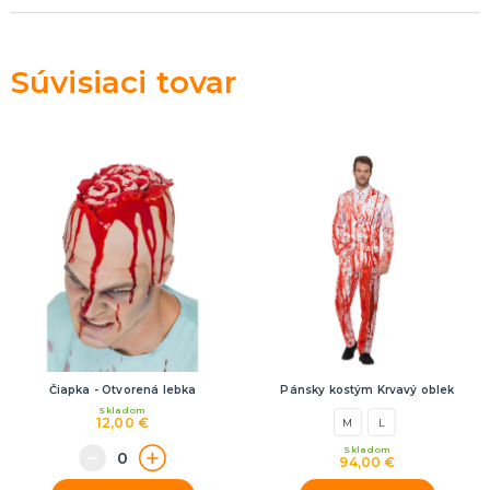
Rozlúčka so slobodou
ĎALŠIE KATEGÓRIE
VOLOVINY A ŽARTÍKY
Súvisiaci tovar
Kanadské žartíky
Smrady
Falošné úrazy
Zvieratká
ĎALŠIE KATEGÓRIE
Čiapka - Otvorená lebka
Pánsky kostým Krvavý oblek
Skladom
12,00 €
M
L
Skladom
94,00 €