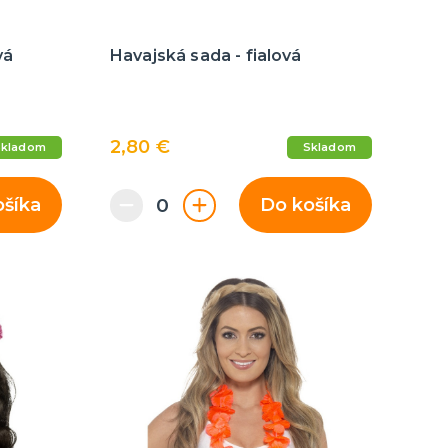
vá
Havajská sada - fialová
2,80 €
Skladom
Skladom
ošíka
Do košíka