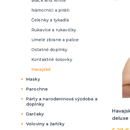
Black and white
Film a komiks
Námorníci a piráti
Rozprávky
Čelenky a tykadlá
Mýtické a historické
Rukavice a rukavičky
Klauni a vtipné kostýmy
Umelé zbrane a palice
Divoký západ a Mexiko
Ostatné doplnky
Zvieratká a maskoti
Kontaktné šošovky
Pivné slávnosti, Bavorsko
Havajské
St. Patrick `s Day
Masky
Vesmír a kostýmy z
budúcnosti
Horor masky
Parochne
Korzety a sukienky
Detské masky
Afro parochne
Párty a narodeninová výzdoba a
doplnky
Morphsuits - farebná
Škrabošky
Dámske parochne
Havajsk
kombinéza
Párty dekorácie a vychytávky
Darčeky
Gumové masky
Pánske parochne
deluxe
Balóniky, hélium, sviečky
Hry - spoločenské aj intímne
Voloviny a žartíky
Fúziky a brady