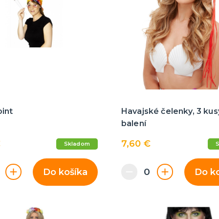
oint
Havajské čelenky, 3 kus
balení
€
7,60 €
Skladom
Do košíka
Do k