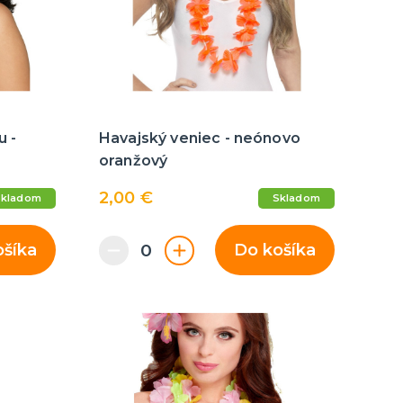
u -
Havajský veniec - neónovo
oranžový
2,00 €
Skladom
Skladom
ošíka
Do košíka