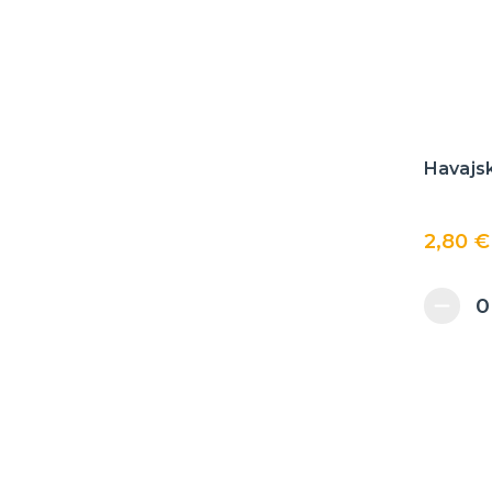
Havajsk
2,80 €