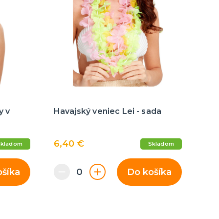
y v
Havajský veniec Lei - sada
6,40 €
Skladom
Skladom
ošíka
Do košíka