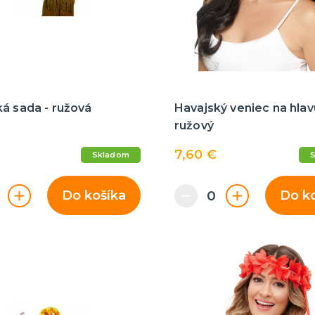
á sada - ružová
Havajský veniec na hlav
ružový
7,60 €
Skladom
Do košíka
Do k