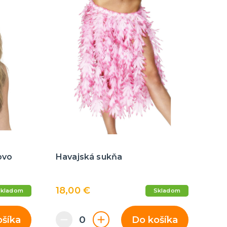
Párty dekorácie a vychytávky
Balóniky, hélium, sviečky
ovo
Havajská sukňa
18,00 €
Skladom
Skladom
ošíka
Do košíka