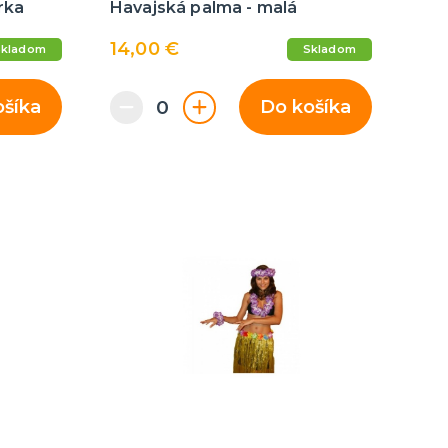
rka
Havajská palma - malá
14,00 €
Skladom
Skladom
ošíka
Do košíka