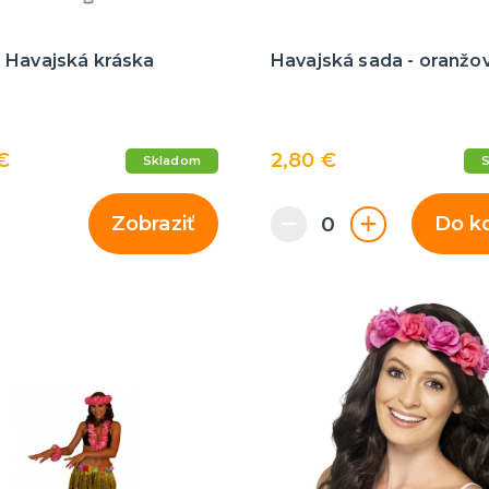
 Havajská kráska
Havajská sada - oranžo
€
2,80 €
Skladom
Zobraziť
Do k