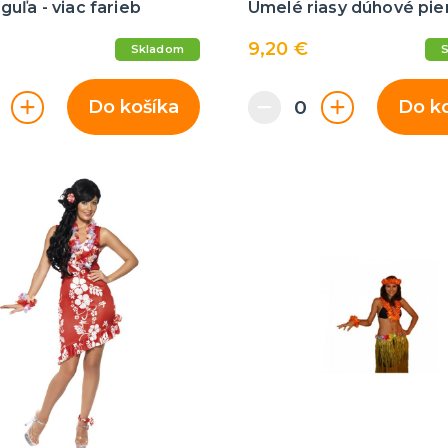
uľa - viac farieb
Umelé riasy dúhové pie
9,20 €
Skladom
Do košíka
Do k