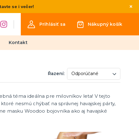
vte se i večer!
Prihlásiť sa
Nákupný košík
Kontakt
Detské kostýmy
Řazení:
Kostýmy pre chlapcov
Kostýmy pre dievčatá
Kostýmy pre najmenších
arebná téma ideálna pre milovníkov leta! V tejto
týmy
osti
inéza
ktoré nesmú chýbať na správnej havajskej párty,
áme masku Woodoo bojovníka ako aj havajské
Párty a narodeninová výzdoba
a doplnky