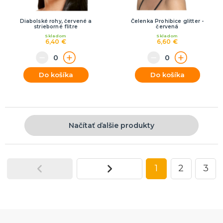
Diabolské rohy, červené a
Čelenka Prohibice glitter -
strieborné flitre
červená
Skladom
Skladom
6,40 €
6,60 €
Do košíka
Do košíka
Načítať ďalšie produkty
1
2
3