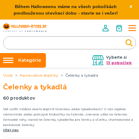
Během Halloweenu máme na všech pobočkách
prodlouženou otevírací dobu - stavte se i večer!
Vyberte si
Kategórie
13 pobočiek
Úvod
Karnevalové doplnky
Čelenky a tykadlá
Požičovňa kostýmov
HALLOWEENSKE KOSTÝMY
Čelenky a tykadlá
Dámske Halloween kostýmy
Výzdoba na kľúč
Pánske Halloween kostýmy
Nafukovanie balónikov
60
produktov
Detské Halloween kostýmy
Rozvoz
Váš outfit môžete skvelo doplniť čelenkou alebo tykadielkami! U nás nájdete
námornícke alebo policajné klobúčiky na čelenke, zvieracie ušká na čelenke,
HALLOWEENSKE DEKORÁCIE
O nás
čertovské rohy, vianočné čelenky, tykadielka pre lienku a včielku, charlestonské a
Závesné dekorácie
kankánové čelenky.
Kontakt
Samostatne stojaci
čítať viac
Doplnky ku kostýmu