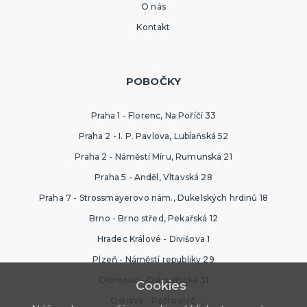
O nás
Kontakt
POBOČKY
Praha 1 - Florenc, Na Poříčí 33
Praha 2 - I. P. Pavlova, Lublaňská 52
Praha 2 - Náměstí Míru, Rumunská 21
Praha 5 - Anděl, Vltavská 28
Praha 7 - Strossmayerovo nám., Dukelských hrdinů 18
Brno - Brno střed, Pekařská 12
Hradec Králové - Divišova 1
Plzeň - Náměstí republiky 29
Olomouc - Ostružnická 31
Cookies
Ostrava - Poštovní 5