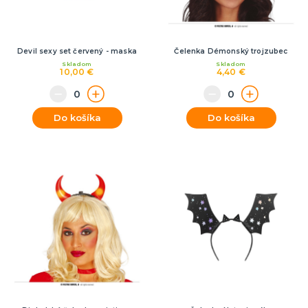
Devil sexy set červený - maska
Čelenka Démonský trojzubec
Skladom
Skladom
10,00 €
4,40 €
Do košíka
Do košíka