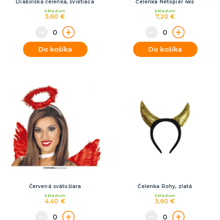
Diabolská čelenka, svietiaca
Čelenka Netopier 4ks
Skladom
Skladom
5,60 €
7,20 €
Do košíka
Do košíka
Červená svätožiara
Čelenka Rohy, zlatá
Skladom
Skladom
4,40 €
5,60 €