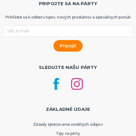
PRIPOJTE SA NA PÁRTY
Rozlúčka so slobodou
ĎALŠIE KATEGÓRIE
Prihláste sa k odberu tipov, nových produktov a špeciálnych ponúk
VOLOVINY A ŽARTÍKY
Kanadské žartíky
Smrady
Falošné úrazy
Zvieratká
ĎALŠIE KATEGÓRIE
SLEDUJTE NAŠU PÁRTY
ZÁKLADNÉ ÚDAJE
Zásady spracovania osobných údajov
Tipy na párty