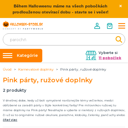
Během Halloweenu máme na všech pobočkách
prodlouženou otevírací dobu - stavte se i večer!
Vyberte si
Kategórie
11 pobočiek
Úvod
Karnevalové doplnky
Pink párty, ružové doplnky
Požičovňa kostýmov
HALLOWEENSKE KOSTÝMY
Pink párty, ružové doplnky
Dámske Halloween kostýmy
Výzdoba na kľúč
Pánske Halloween kostýmy
Nafukovanie balónikov
2
produkty
Detské Halloween kostýmy
Rozvoz
V dnešnej dobe, kedy už boli vymyslené narôznejšie témy večierkov, medzi
obľúbené sa zaradili párty v štýle konkrétnej farby! Pre milovníkov ružovej tu
HALLOWEENSKE DEKORÁCIE
O nás
máme doplnky na Pink párty! Neváhajte a vyberte si niektorý z ružových doplnkov,
Závesné dekorácie
či už sú to originálne ružové okuliare, parochne, klobúky, čelenky, pančuchy alebo
Kontakt
Samostatne stojaci
ružové doplnky na výzdobu, ako sú balóny.
čítať viac
Doplnky ku kostýmu