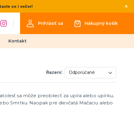
vte se i večer!
Prihlásiť sa
Nákupný košík
Kontakt
Detské kostýmy
Řazení:
Kostýmy pre chlapcov
Kostýmy pre dievčatá
Kostýmy pre najmenších
ratolesť sa môže preobliecť za upíra alebo upírku,
týmy
osti
inéza
lebo Smrtku. Naopak pre dievčatá Mačaciu alebo
Párty a narodeninová výzdoba
a doplnky