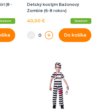
l (8 -
Detský kostým Bažonový
Zombie (6-8 rokov)
40,00 €
Skladom
Skladom
ošíka
Do košíka