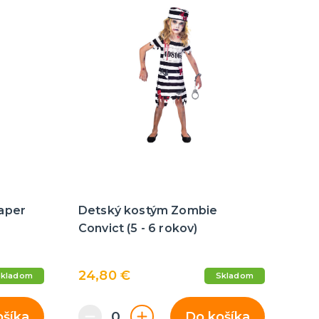
Párty dekorácie a vychytávky
Balóniky, hélium, sviečky
aper
Detský kostým Zombie
Convict (5 - 6 rokov)
24,80 €
Skladom
Skladom
ošíka
Do košíka