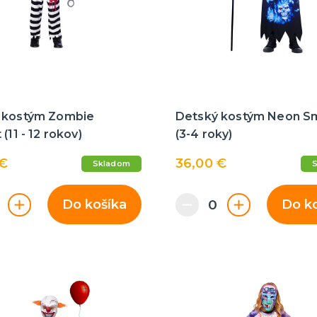
 kostým Zombie
Detský kostým Neon S
(11 - 12 rokov)
(3-4 roky)
 €
36,00 €
Skladom
Do košíka
Do k