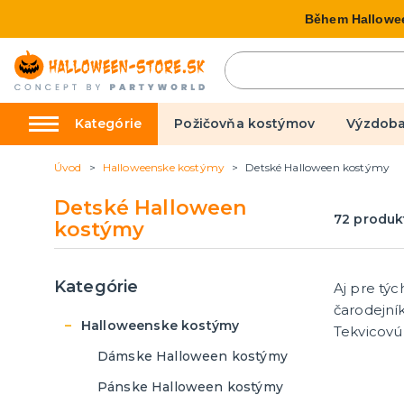
Během Hallowee
Kategórie
Požičovňa kostýmov
Výzdoba
Úvod
Halloweenske kostýmy
Detské Halloween kostýmy
Halloweenske kostýmy
Hallow
Detské Halloween
72
produk
kostýmy
Dámske Halloween kostýmy
Závesné
Pánske Halloween kostýmy
Samosta
Detské Halloween kostýmy
Doplnky
Kategórie
Aj pre týc
ďalšie k
Hororov
Ostatné
čarodejní
Halloweenske kostýmy
Tekvicovú
Karnevalové doplnky
Masky
Dámske Halloween kostýmy
Pánske Halloween kostýmy
Zuby
Horor m