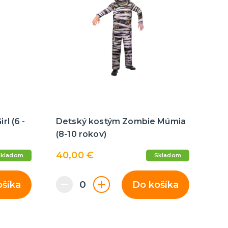
l (6 -
Detský kostým Zombie Múmia
(8-10 rokov)
40,00 €
Skladom
Skladom
ošíka
Do košíka