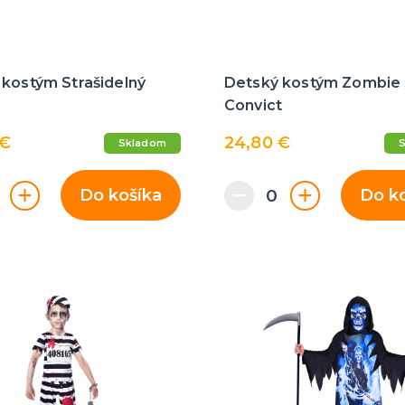
 kostým Strašidelný
Detský kostým Zombie
Convict
 €
24,80 €
Skladom
Do košíka
Do k