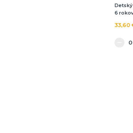
Detský 
6 rokov
33,60 