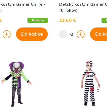
kostým Gamer Girl (4 -
Detský kostým Gamer Gir
)
10 rokov)
€
33,60 €
Skladom
Do košíka
Do k