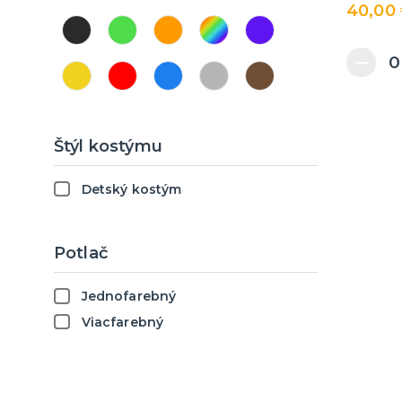
40,00
Morphsuits - farebná
kombinéza
Štýl kostýmu
Detský kostým
Potlač
Jednofarebný
Viacfarebný