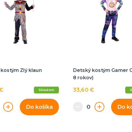
kostým Zlý klaun
Detský kostým Gamer Gir
8 rokov)
 €
33,60 €
Skladom
Do košíka
Do k