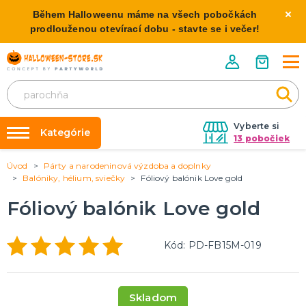
Během Halloweenu máme na všech pobočkách
prodlouženou otevírací dobu - stavte se i večer!
Vyberte si
Kategórie
13 pobočiek
Úvod
Párty a narodeninová výzdoba a doplnky
Požičovňa kostýmov
HALLOWEENSKE KOSTÝMY
Balóniky, hélium, sviečky
Fóliový balónik Love gold
Dámske Halloween kostýmy
Výzdoba na kľúč
Fóliový balónik Love gold
Pánske Halloween kostýmy
Nafukovanie balónikov
Detské Halloween kostýmy
Rozvoz
Kód: PD-FB15M-019
HALLOWEENSKE DEKORÁCIE
O nás
Závesné dekorácie
Kontakt
Samostatne stojaci
Skladom
Doplnky ku kostýmu