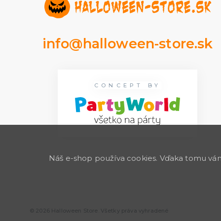
info@halloween-store.sk
CONCEPT BY
Náš e-shop používa cookies. Vďaka tomu vám 
© 2026 Halloween Store. Všetky práva vyhradené