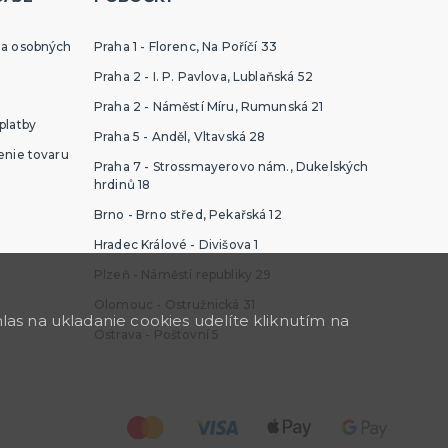
ia osobných
Praha 1 - Florenc, Na Poříčí 33
Praha 2 - I. P. Pavlova, Lublaňská 52
Praha 2 - Náměstí Míru, Rumunská 21
platby
Praha 5 - Anděl, Vltavská 28
enie tovaru
Praha 7 - Strossmayerovo nám., Dukelských
hrdinů 18
Brno - Brno střed, Pekařská 12
Hradec Králové - Divišova 1
Plzeň - Náměstí republiky 29
Olomouc - Ostružnická 31
as na ukladanie cookies udelíte kliknutím na
Ostrava - Poštovní 5