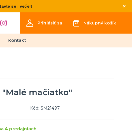
vte se i večer!
Prihlásiť sa
Nákupný košík
Kontakt
Detské kostýmy
Kostýmy pre chlapcov
Kostýmy pre dievčatá
Kostýmy pre najmenších
 "Malé mačiatko"
týmy
osti
inéza
Kód: SM21497
Párty a narodeninová výzdoba
a doplnky
a 4 predajniach