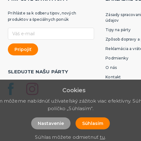
Prihláste sa k odberu tipov, nových
Zásady spracovan
produktov a špeciálnych ponúk
údajov
Tipy na párty
Zpôsob dopravy a 
Reklamácia a vrát
Podmienky
O nás
SLEDUJTE NAŠU PÁRTY
Kontakt
Cookies
môžeme nabídnúť užívateľský zážitok viac efektívny. Súhl
políčko „Súhlasím“.
Nastavenie
Súhlasím
Súhlas môžete odmietnuť
tu
.