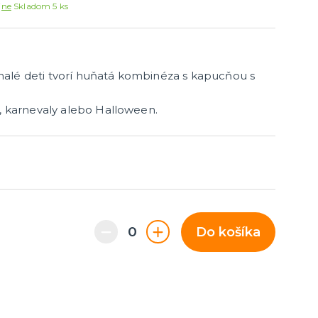
Párty dekorácie a vychytávky
jne
Skladom 5 ks
Balóniky, hélium, sviečky
alé deti tvorí huňatá kombinéza s kapucňou s
t, karnevaly alebo Halloween.
Do košíka