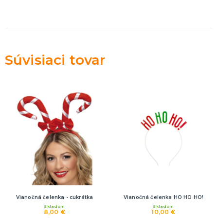
Rozlúčka so slobodou
ĎALŠIE KATEGÓRIE
VOLOVINY A ŽARTÍKY
Kanadské žartíky
Smrady
Súvisiaci tovar
Falošné úrazy
Zvieratká
ĎALŠIE KATEGÓRIE
Vianočná čelenka - cukrátka
Vianočná čelenka HO HO HO!
Skladom
Skladom
8,00 €
10,00 €