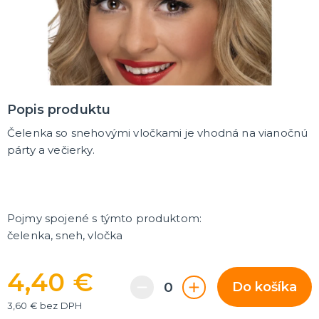
MASKY
Horor masky
Detské masky
Škrabošky
Gumové masky
ĎALŠIE KATEGÓRIE
PAROCHNE
Popis produktu
Afro parochne
Čelenka so snehovými vločkami je vhodná na vianočnú
Dámske parochne
Pánske parochne
párty a večierky.
Fúziky a brady
Spreje na vlasy
ĎALŠIE KATEGÓRIE
PÁRTY A NARODENINOVÁ VÝZDOBA A DOPLNKY
Párty dekorácie a vychytávky
Pojmy spojené s týmto produktom:
Balóniky, hélium, sviečky
čelenka, sneh, vločka
DARČEKY
4,40 €
Hry - spoločenské aj intímne
Do košíka
Sexy a šteklivé pre mužov
3,60 € bez DPH
Sexy a šteklivé pre ženy