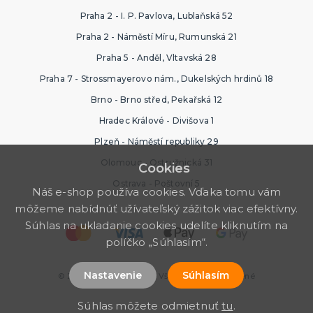
Praha 2 - I. P. Pavlova, Lublaňská 52
Praha 2 - Náměstí Míru, Rumunská 21
Praha 5 - Anděl, Vltavská 28
Praha 7 - Strossmayerovo nám., Dukelských hrdinů 18
Brno - Brno střed, Pekařská 12
Hradec Králové - Divišova 1
Plzeň - Náměstí republiky 29
Olomouc - Ostružnická 31
Cookies
Ostrava - Poštovní 5
Náš e-shop používa cookies. Vďaka tomu vám
môžeme nabídnúť užívateľský zážitok viac efektívny.
Súhlas na ukladanie cookies udelíte kliknutím na
políčko „Súhlasím“.
Nastavenie
Súhlasím
© 2026 Halloween Store. Všetky práva vyhradené
Súhlas môžete odmietnuť
tu
.