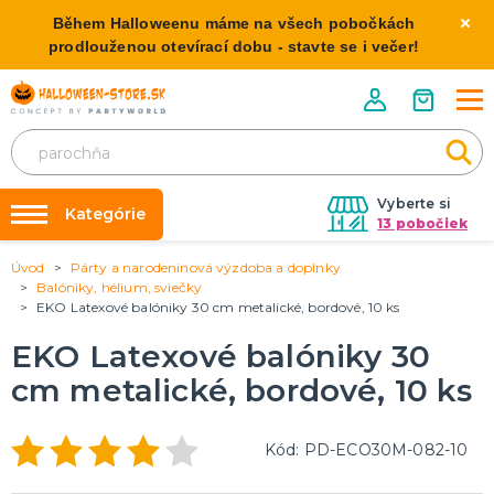
Během Halloweenu máme na všech pobočkách
prodlouženou otevírací dobu - stavte se i večer!
Vyberte si
Kategórie
13 pobočiek
Úvod
Párty a narodeninová výzdoba a doplnky
Požičovňa kostýmov
HALLOWEENSKE KOSTÝMY
Balóniky, hélium, sviečky
Dámske Halloween kostýmy
EKO Latexové balóniky 30 cm metalické, bordové, 10 ks
Výzdoba na kľúč
Pánske Halloween kostýmy
Nafukovanie balónikov
EKO Latexové balóniky 30
Detské Halloween kostýmy
Rozvoz
cm metalické, bordové, 10 ks
HALLOWEENSKE DEKORÁCIE
O nás
Závesné dekorácie
Kód: PD-ECO30M-082-10
Kontakt
Samostatne stojaci
Doplnky ku kostýmu