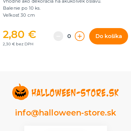
Vhodné ako dekorácia na akúkoľvek oslavu.
Rozlúčka so slobodou
ĎALŠIE KATEGÓRIE
Balenie po 10 ks.
Veľkosť 30 cm
VOLOVINY A ŽARTÍKY
Kanadské žartíky
2,80 €
Smrady
Do košíka
Falošné úrazy
2,30 € bez DPH
Zvieratká
ĎALŠIE KATEGÓRIE
info@halloween-store.sk