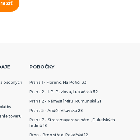
raziť
DAJE
POBOČKY
ia osobných
Praha 1 - Florenc, Na Poříčí 33
Praha 2 - I. P. Pavlova, Lublaňská 52
Praha 2 - Náměstí Míru, Rumunská 21
platby
Praha 5 - Anděl, Vltavská 28
enie tovaru
Praha 7 - Strossmayerovo nám., Dukelských
hrdinů 18
Brno - Brno střed, Pekařská 12