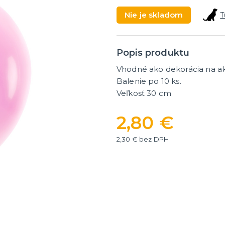
masky
Dámske parochne
Nie je skladom
T
ky
Pánske parochne
ategórie
ďalšie kategórie
 masky
Fúziky a brady
Spreje na vlasy
Popis produktu
y a žartíky
Vhodné ako dekorácia na ak
é žartíky
Balenie po 10 ks.
Veľkosť 30 cm
úrazy
ategórie
á
2,80 €
2,30 € bez DPH