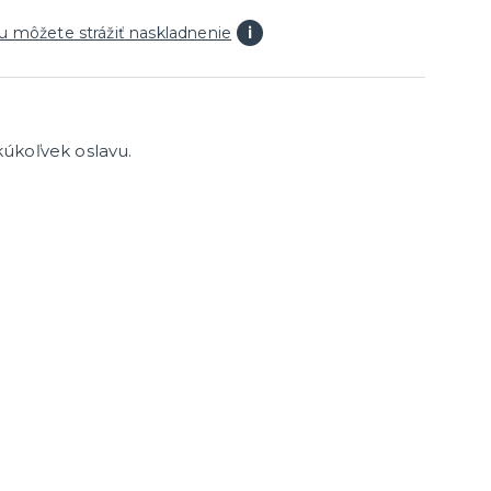
Párty dekorácie a vychytávky
Balóniky, hélium, sviečky
u môžete strážiť naskladnenie
i
úkoľvek oslavu.