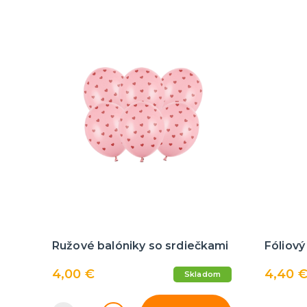
Ružové balóniky so srdiečkami
Fóliový
4,00 €
4,40 
Skladom