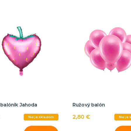
 balónik Jahoda
Ružový balón
€
2,80 €
Nie je skladom
Nie je