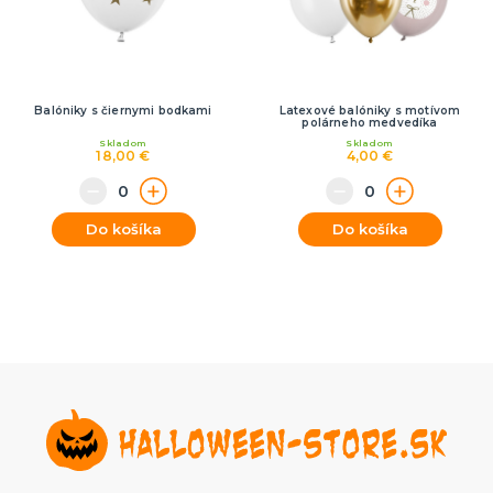
Balóniky s čiernymi bodkami
Latexové balóniky s motívom
polárneho medvedíka
Skladom
Skladom
18,00 €
4,00 €
Do košíka
Do košíka