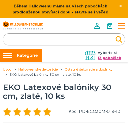
Během Halloweenu máme na všech pobočkách
prodlouženou otevírací dobu - stavte se i večer!
Vyberte si
Kategórie
13 pobočiek
Úvod
Halloweenske dekorácie
Ostatné dekoracie a doplnky
Požičovňa kostýmov
HALLOWEENSKE KOSTÝMY
EKO Latexové balóniky 30 cm, zlaté, 10 ks
Dámske Halloween kostýmy
Výzdoba na kľúč
EKO Latexové balóniky 30
Pánske Halloween kostýmy
Nafukovanie balónikov
Detské Halloween kostýmy
cm, zlaté, 10 ks
Rozvoz
HALLOWEENSKE DEKORÁCIE
O nás
Kód: PD-ECO30M-019-10
Závesné dekorácie
Kontakt
Samostatne stojaci
Doplnky ku kostýmu