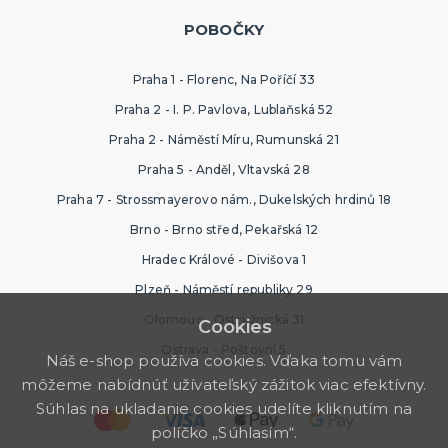
POBOČKY
Praha 1 - Florenc, Na Poříčí 33
Praha 2 - I. P. Pavlova, Lublaňská 52
Praha 2 - Náměstí Míru, Rumunská 21
Praha 5 - Anděl, Vltavská 28
Praha 7 - Strossmayerovo nám., Dukelských hrdinů 18
Brno - Brno střed, Pekařská 12
Hradec Králové - Divišova 1
Plzeň - Náměstí republiky 29
Olomouc - Ostružnická 31
Cookies
Ostrava - Poštovní 5
Náš e-shop používa cookies. Vďaka tomu vám
môžeme nabídnúť užívateľský zážitok viac efektívny.
Súhlas na ukladanie cookies udelíte kliknutím na
políčko „Súhlasím“.