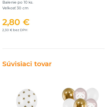
Balenie po 10 ks.
Rozlúčka so slobodou
ĎALŠIE KATEGÓRIE
Veľkosť 30 cm
VOLOVINY A ŽARTÍKY
2,80 €
Kanadské žartíky
Smrady
2,30 € bez DPH
Falošné úrazy
Zvieratká
ĎALŠIE KATEGÓRIE
Súvisiaci tovar