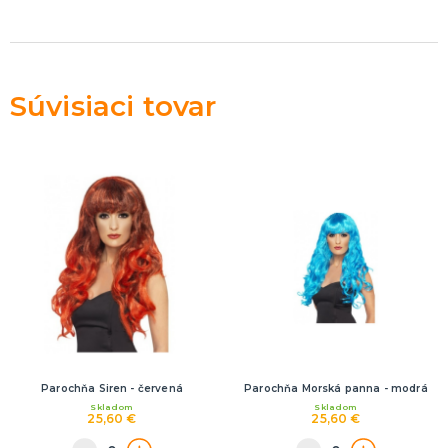
Rozlúčka so slobodou
ĎALŠIE KATEGÓRIE
VOLOVINY A ŽARTÍKY
Kanadské žartíky
Súvisiaci tovar
Smrady
Falošné úrazy
Zvieratká
ĎALŠIE KATEGÓRIE
Parochňa Siren - červená
Parochňa Morská panna - modrá
Skladom
Skladom
25,60 €
25,60 €