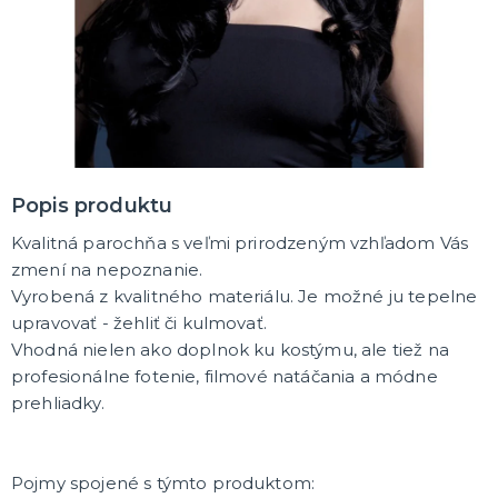
MASKY
Horor masky
Detské masky
Škrabošky
Gumové masky
ĎALŠIE KATEGÓRIE
PAROCHNE
Afro parochne
Popis produktu
Dámske parochne
Pánske parochne
Kvalitná parochňa s veľmi prirodzeným vzhľadom Vás
Fúziky a brady
Spreje na vlasy
ĎALŠIE KATEGÓRIE
zmení na nepoznanie.
Vyrobená z kvalitného materiálu. Je možné ju tepelne
PÁRTY A NARODENINOVÁ VÝZDOBA A DOPLNKY
upravovať - žehliť či kulmovať.
Párty dekorácie a vychytávky
Vhodná nielen ako doplnok ku kostýmu, ale tiež na
Balóniky, hélium, sviečky
profesionálne fotenie, filmové natáčania a módne
prehliadky.
DARČEKY
Hry - spoločenské aj intímne
Sexy a šteklivé pre mužov
Pojmy spojené s týmto produktom:
Sexy a šteklivé pre ženy