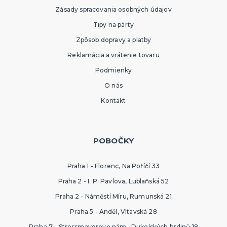
Zásady spracovania osobných údajov
Tipy na párty
Zpôsob dopravy a platby
Reklamácia a vrátenie tovaru
Podmienky
O nás
Kontakt
POBOČKY
Praha 1 - Florenc, Na Poříčí 33
Praha 2 - I. P. Pavlova, Lublaňská 52
Praha 2 - Náměstí Míru, Rumunská 21
Praha 5 - Anděl, Vltavská 28
Praha 7 - Strossmayerovo nám., Dukelských hrdinů 18