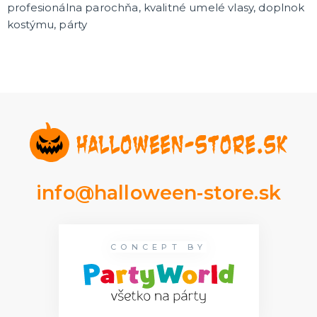
profesionálna parochňa, kvalitné umelé vlasy, doplnok
Rozlúčka so slobodou
ĎALŠIE KATEGÓRIE
kostýmu, párty
VOLOVINY A ŽARTÍKY
Kanadské žartíky
Smrady
Falošné úrazy
Zvieratká
ĎALŠIE KATEGÓRIE
info@halloween-store.sk
CONCEPT BY