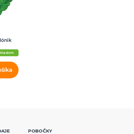
lónik
Skladom
ošíka
DAJE
POBOČKY