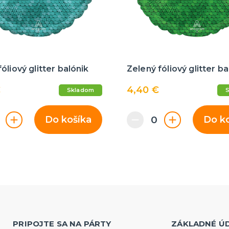
óliový glitter balónik
Zelený fóliový glitter ba
€
4,40 €
Skladom
Do košíka
Do k
PRIPOJTE SA NA PÁRTY
ZÁKLADNÉ Ú