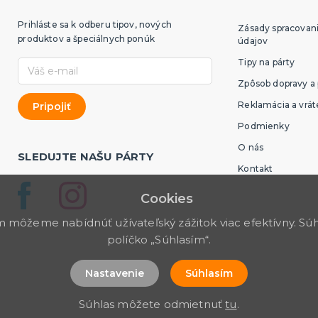
Prihláste sa k odberu tipov, nových
Zásady spracovan
produktov a špeciálnych ponúk
údajov
Tipy na párty
Zpôsob dopravy a 
Reklamácia a vrát
Podmienky
O nás
SLEDUJTE NAŠU PÁRTY
Kontakt
Cookies
môžeme nabídnúť užívateľský zážitok viac efektívny. Súhl
políčko „Súhlasím“.
Nastavenie
Súhlasím
Súhlas môžete odmietnuť
tu
.