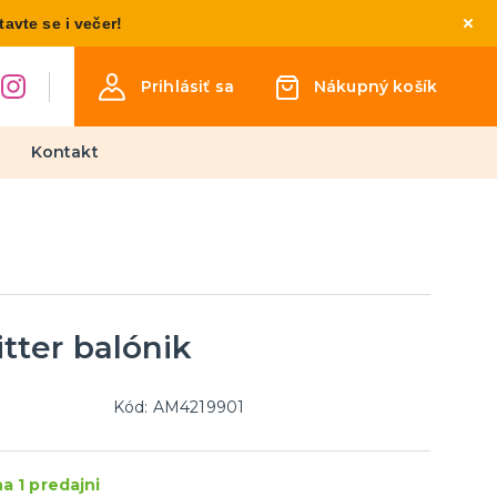
vte se i večer!
Prihlásiť sa
Nákupný košík
Kontakt
Detské kostýmy
Kostýmy pre chlapcov
Kostýmy pre dievčatá
Kostýmy pre najmenších
itter balónik
týmy
osti
inéza
Kód: AM4219901
Párty a narodeninová výzdoba
a doplnky
a 1 predajni