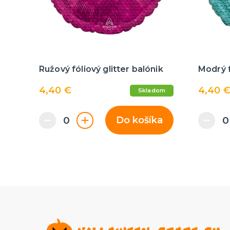
Ružový fóliový glitter balónik
Modrý f
4,40 €
4,40 
Skladom
Do košíka