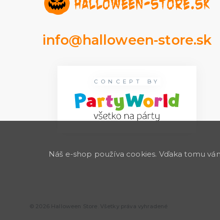
info@halloween-store.sk
CONCEPT BY
Náš e-shop používa cookies. Vďaka tomu vám 
© 2026 Halloween Store. Všetky práva vyhradené