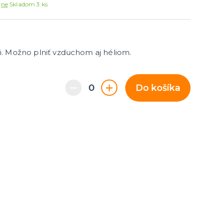
Párty dekorácie a vychytávky
jne
Skladom 3 ks
Balóniky, hélium, sviečky
ami. Možno plniť vzduchom aj héliom.
Do košíka