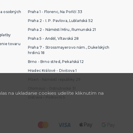
ia osobných
Praha 1 - Florenc, Na Poříčí 33
Praha 2 - I. P. Pavlova, Lublaňská 52
Praha 2 - Náměstí Míru, Rumunská 21
platby
Praha 5 - Anděl, Vltavská 28
enie tovaru
Praha 7 - Strossmayerovo nám., Dukelských
hrdinů 18
Brno - Brno střed, Pekařská 12
Hradec Králové - Divišova 1
Plzeň - Náměstí republiky 29
Olomouc - Ostružnická 31
as na ukladanie cookies udelíte kliknutím na
Ostrava - Poštovní 5