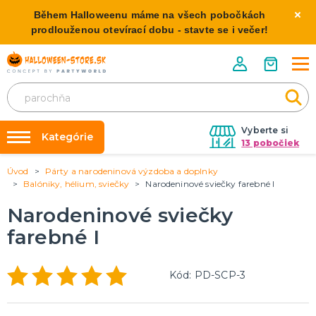
Během Halloweenu máme na všech pobočkách
prodlouženou otevírací dobu - stavte se i večer!
Vyberte si
Kategórie
13 pobočiek
Úvod
Párty a narodeninová výzdoba a doplnky
Požičovňa kostýmov
HALLOWEENSKE KOSTÝMY
Balóniky, hélium, sviečky
Narodeninové sviečky farebné I
Dámske Halloween kostýmy
Výzdoba na kľúč
Narodeninové sviečky
Pánske Halloween kostýmy
Nafukovanie balónikov
Detské Halloween kostýmy
farebné I
Rozvoz
HALLOWEENSKE DEKORÁCIE
O nás
Kód: PD-SCP-3
Závesné dekorácie
Kontakt
Samostatne stojaci
Doplnky ku kostýmu