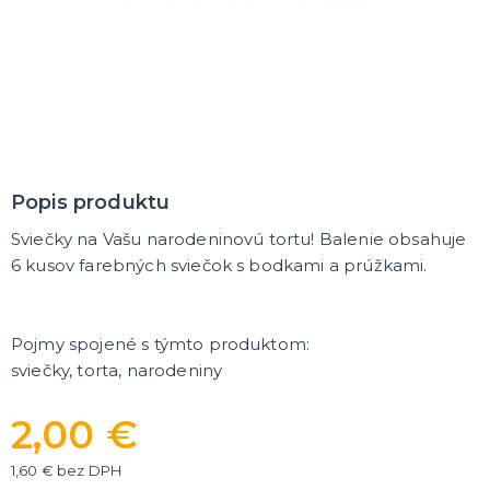
MASKY
Horor masky
Detské masky
Škrabošky
Gumové masky
ĎALŠIE KATEGÓRIE
PAROCHNE
Afro parochne
Popis produktu
Dámske parochne
Pánske parochne
Sviečky na Vašu narodeninovú tortu! Balenie obsahuje
Fúziky a brady
Spreje na vlasy
ĎALŠIE KATEGÓRIE
6 kusov farebných sviečok s bodkami a prúžkami.
PÁRTY A NARODENINOVÁ VÝZDOBA A DOPLNKY
Párty dekorácie a vychytávky
Pojmy spojené s týmto produktom:
Balóniky, hélium, sviečky
sviečky, torta, narodeniny
DARČEKY
2,00 €
Hry - spoločenské aj intímne
Sexy a šteklivé pre mužov
1,60 € bez DPH
Sexy a šteklivé pre ženy