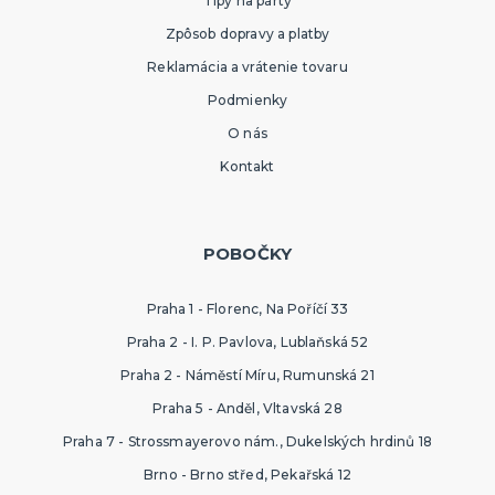
Tipy na párty
Zpôsob dopravy a platby
Reklamácia a vrátenie tovaru
Podmienky
O nás
Kontakt
POBOČKY
Praha 1 - Florenc, Na Poříčí 33
Praha 2 - I. P. Pavlova, Lublaňská 52
Praha 2 - Náměstí Míru, Rumunská 21
Praha 5 - Anděl, Vltavská 28
Praha 7 - Strossmayerovo nám., Dukelských hrdinů 18
Brno - Brno střed, Pekařská 12